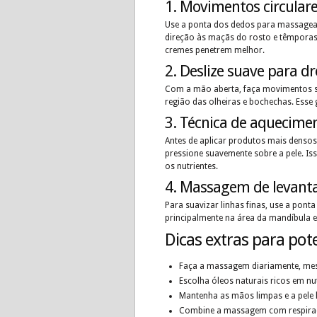
1. Movimentos circular
Use a ponta dos dedos para massagea
direção às maçãs do rosto e têmporas.
cremes penetrem melhor.
2. Deslize suave para d
Com a mão aberta, faça movimentos su
região das olheiras e bochechas. Esse 
3. Técnica de aquecime
Antes de aplicar produtos mais denso
pressione suavemente sobre a pele. Iss
os nutrientes.
4. Massagem de levan
Para suavizar linhas finas, use a pont
principalmente na área da mandíbula e
Dicas extras para pot
Faça a massagem diariamente, me
Escolha óleos naturais ricos em n
Mantenha as mãos limpas e a pele l
Combine a massagem com respiraçã