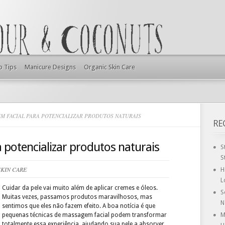
p Tips
Manicure Designs
Organic Skin Care
 FACIAL PARA POTENCIALIZAR PRODUTOS NATURAIS
RE
 potencializar produtos naturais
S
S
KIN CARE
H
L
Cuidar da pele vai muito além de aplicar cremes e óleos.
S
Muitas vezes, passamos produtos maravilhosos, mas
N
sentimos que eles não fazem efeito. A boa notícia é que
pequenas técnicas de massagem facial podem transformar
M
totalmente essa experiência, ajudando sua pele a absorver