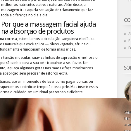
H
melhor os nutrientes e ativos naturais. Além disso, a
massagem traz aquela sensação de relaxamento que faz
toda a diferença no dia a dia.
CO
Por que a massagem facial ajuda
na absorção de produtos
A
correta, estimulamos a circulação sanguínea e linfática.
P
tos naturais que você aplica — óleos vegetais, séruns ou
E
fundamente e funcionam de forma mais eficaz.
uz tensão muscular, suaviza linhas de expressão e melhora o
urrãozinho para a sua pele trabalhar a seu favor. Um
SO
roduto, aqueça algumas gotas nas mãos e faça movimentos
 a absorção sem precisar de esforço extra.
idianas, até em momentos de lazer como pagar contas ou
 esquecemos de dedicar tempo à nossa pele. Mas inserir esses
orma o cuidado em um ritual prazeroso e eficiente.
othe
Her 
arou
rese