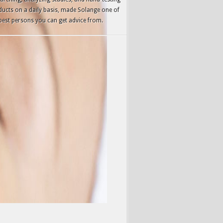
ucts on a daily basis, made Solange one of
best persons you can get advice from.