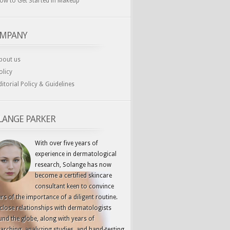
ow to Get Started in Makeup
MPANY
bout us
olicy
ditorial Policy & Guidelines
LANGE PARKER
With over five years of
experience in dermatological
research, Solange has now
become a certified skincare
consultant keen to convince
rs of the importance of a diligent routine.
close relationships with dermatologists
nd the globe, along with years of
arching, analyzing studies, and hand-testing