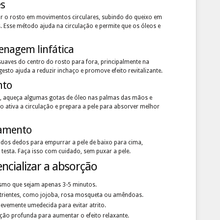
es
r o rosto em movimentos circulares, subindo do queixo em
 Esse método ajuda na circulação e permite que os óleos e
renagem linfática
aves do centro do rosto para fora, principalmente na
gesto ajuda a reduzir inchaço e promove efeito revitalizante.
nto
s, aqueça algumas gotas de óleo nas palmas das mãos e
o ativa a circulação e prepara a pele para absorver melhor
tamento
a dos dedos para empurrar a pele de baixo para cima,
 testa. Faça isso com cuidado, sem puxar a pele.
encializar a absorção
smo que sejam apenas 3-5 minutos.
utrientes, como jojoba, rosa mosqueta ou amêndoas.
evemente umedecida para evitar atrito.
o profunda para aumentar o efeito relaxante.